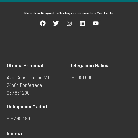
Nosotros
Proyectos
Trabaja con nosotros
Contacto
Oficina Principal
Delegación Galicia
Avd. Constitución Nº1
988 091 500
24404 Ponferrada
987 831 200
Delegación Madrid
919 399 499
Idioma