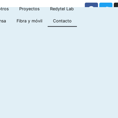
tros
Proyectos
Redytel Lab
nsa
Fibra y móvil
Contacto